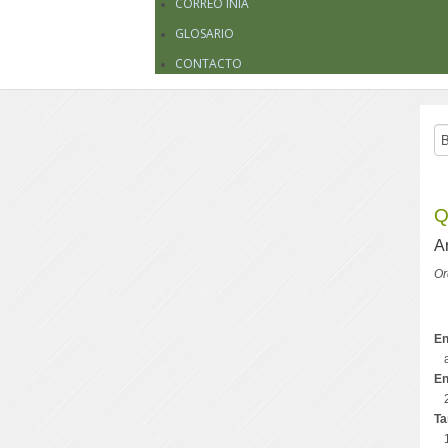
CORREO INIA
GLOSARIO
CONTACTO
Q
A
Or
En
En
Ta