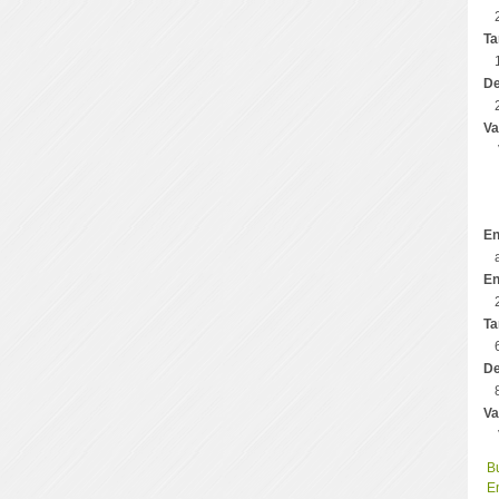
Ta
De
Va
En
En
Ta
De
Va
Bu
En