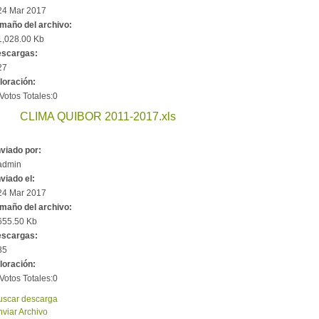
24 Mar 2017
maño del archivo:
1,028.00 Kb
scargas:
27
loración:
Votos Totales:0
CLIMA QUIBOR 2011-2017.xls
viado por:
admin
viado el:
24 Mar 2017
maño del archivo:
655.50 Kb
scargas:
85
loración:
Votos Totales:0
scar descarga
viar Archivo