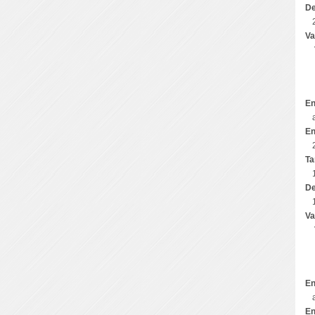
De
Va
En
En
Ta
De
Va
En
En