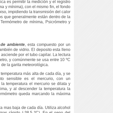
ca es permitir la medición y el registro
ma y mínima), con el mismo fin, el fondo
iso, impidiendo la transmisión del calor
os que generalmente están dentro de la
 Termómetro de mínima, Psicrómetro y
 de ambiente
, esta compuesto por un
también de vidrio. El deposito esta lleno
asciende por el tubo capilar. La lectura
metro, y comúnmente se usa entre 10 ºC
 de la garita meteorológica.
a temperatura más alta de cada día, y se
nto sensible es el mercurio, con un
la temperatura el mercurio se dilata y
ima, y al descender la temperatura la
 termómetro queda marcando la máxima
ra mas baja de cada día. Utiliza alcohol
as rápido (-38,5 ºC). En el seno del