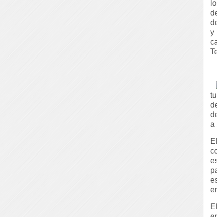
l
d
d
y 
c
T
tu
d
d
a
E
c
e
p
e
e
E
e