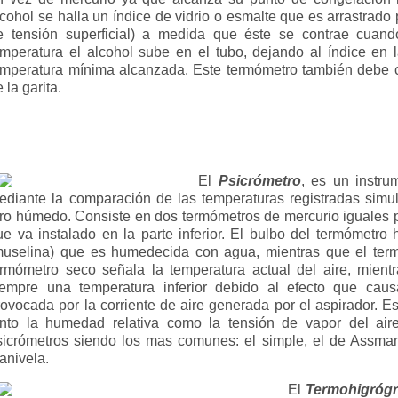
lcohol se halla un índice de vidrio o esmalte que es arrastrado p
e tensión superficial) a medida que éste se contrae cuando
emperatura el alcohol sube en el tubo, dejando al índice en l
emperatura mínima alcanzada. Este termómetro también debe co
 la garita.
El
Psicrómetro
, es un instru
ediante la comparación de las temperaturas registradas sim
tro húmedo. Consiste en dos termómetros de mercurio iguales p
ue va instalado en la parte inferior. El bulbo del termómetro
muselina) que es humedecida con agua, mientras que el term
ermómetro seco señala la temperatura actual del aire, mien
iempre una temperatura inferior debido al efecto que caus
rovocada por la corriente de aire generada por el aspirador. Es
anto la humedad relativa como la tensión de vapor del aire
sicrómetros siendo los mas comunes: el simple, el de Assma
anivela.
El
Termohigrógr