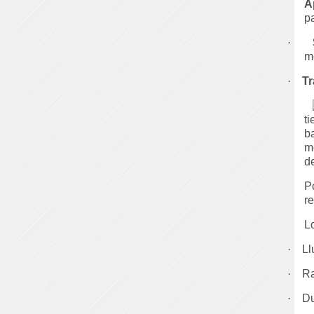
A
p
·
m
·
Tr
t
b
m
d
P
r
L
·
Ll
·
Ra
·
Du