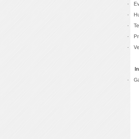
·
Ev
·
H
·
Te
·
Pr
·
Ve
I
·
Ga