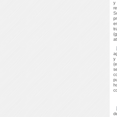
y
r
S
p
e
t
(
a
a
y
(
s
c
p
h
c
d