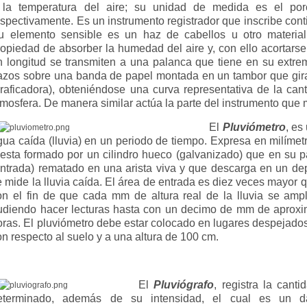
 la temperatura del aire; su unidad de medida es el por
espectivamente. Es un instrumento registrador que inscribe cont
u elemento sensible es un haz de cabellos u otro material 
ropiedad de absorber la humedad del aire y, con ello acortarse
n longitud se transmiten a una palanca que tiene en su extrem
razos sobre una banda de papel montada en un tambor que gira
graficadora), obteniéndose una curva representativa de la ca
tmosfera. De manera similar actúa la parte del instrumento que m
El
Pluviómetro
, es
gua caída (lluvia) en un periodo de tiempo. Expresa en milímetr
 esta formado por un cilindro hueco (galvanizado) que en su p
entrada) rematado en una arista viva y que descarga en un dep
e mide la lluvia caída. El área de entrada es diez veces mayor 
on el fin de que cada mm de altura real de la lluvia se ampl
udiendo hacer lecturas hasta con un decimo de mm de aproxi
oras. El pluviómetro debe estar colocado en lugares despejado
on respecto al suelo y a una altura de 100 cm.
El
Pluviógrafo
, registra la cant
eterminado, además de su intensidad, el cual es un da