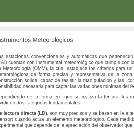
nstrumentos Meteorológicos
as estaciones convencionales y automáticas que pertenecen
RAI) cuentan con instrumental meteorológico que cumple con l
e Meteorología (OMM), la cual establece los criterios para un
eteorológicos de forma precisa y representativa de la zona.
onstrucción solida, capaz de resistir la manipulación y las
con
ensibilidad necesaria para captar las variaciones mínimas del 
ependiendo de la forma en
que se realiza la lectura, los
ividir en dos categorías fundamentales:
e lectura directa (LD)
, son muy precisos y se basan en la alt
sensor) cuando actúa un elemento meteorológico. Cada medida 
xperimental que depende de la apreciación del observador que t