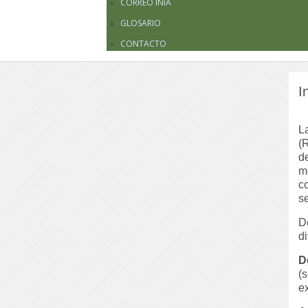
CORREO INIA
GLOSARIO
CONTACTO
I
L
(
d
m
c
s
D
d
D
(
e