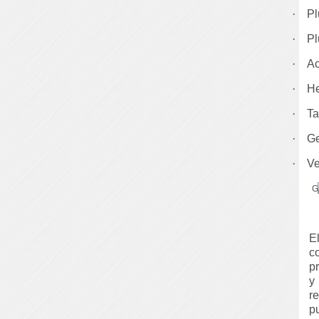
·
Pl
·
Pl
·
Ac
·
He
·
Ta
·
Ge
·
Ve
E
c
p
y
r
p