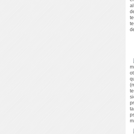
a
d
t
t
de
m
o
q
(
t
s
p
t
p
m