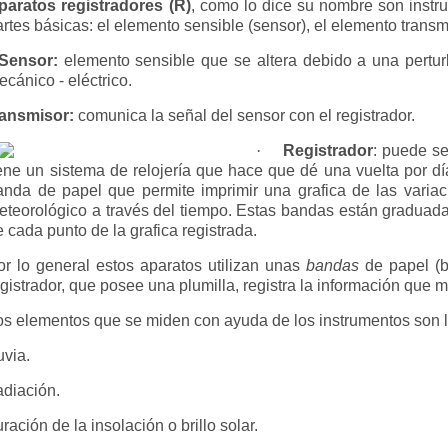
paratos registradores (R)
, como lo dice su nombre son instru
artes básicas: el elemento sensible (sensor), el elemento transmi
Sensor:
elemento sensible que se altera debido a una pertu
ecánico - eléctrico.
ansmisor:
comunica la señal del sensor con el registrador.
·
Registrador
: puede se
iene un sistema de relojería que hace que dé una vuelta por d
anda de papel que permite imprimir una grafica de las varia
eteorológico a través del tiempo. Estas bandas están graduada
e cada punto de la grafica registrada.
or lo general estos aparatos utilizan unas
bandas
de papel (b
egistrador, que posee una plumilla, registra la información que m
os elementos que se miden con ayuda de los instrumentos son l
uvia.
diación.
ración de la insolación o brillo solar.