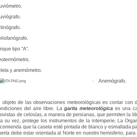
uviómetro.
uviógrafo.
tinógrafo.
liofanógrafo.
nque tipo “A”.
otermómetro.
leta y anemómetro.
·
Anemógrafo.
l objeto de las observaciones meteorológicas es contar con d
ondiciones del aire libre. La
garita meteorológica
es una ca
rovistas de celosías, a manera de persianas, que permiten la libr
 a su vez, protege los instrumentos de la intemperie. La Org
ecomienda que la caseta esté pintada de blanco y esmaltada para
uerta debe estar orientada al Norte en nuestro hemisferio, para 