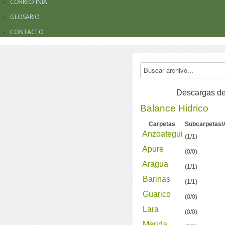
CORREO INIA
GLOSARIO
CONTACTO
Descargas de
Balance Hidrico
Carpetas
Subcarpetas/
Anzoategui
(1/1)
Apure
(0/0)
Aragua
(1/1)
Barinas
(1/1)
Guarico
(0/0)
Lara
(0/0)
Merida