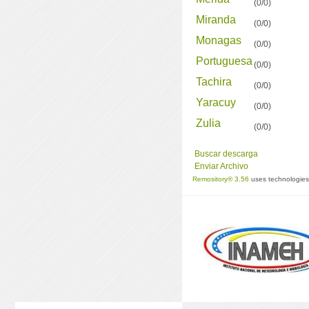
(0/0)
Miranda
(0/0)
Monagas
(0/0)
Portuguesa
(0/0)
Tachira
(0/0)
Yaracuy
(0/0)
Zulia
(0/0)
Buscar descarga
Enviar Archivo
Remository® 3.56
uses technologie